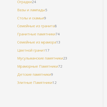
Оградки
24
Вазы и лампады
5
Столы и скамьи
9
Семейные из гранита
8
Гранитные памятники
74
Семейные из мрамора
13
Цветной гранит
17
Мусульманские памятники
23
Мраморные Памятники
72
Детские памятники
9
Элитные Памятники
12