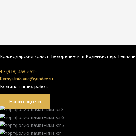
Краснодарский край, г. Белореченск, п Родники, пер. Теплич
+7 (918) 458-5519
Pamyatnik-yug@yandex.ru
Больше наших работ:
Наши соцсети