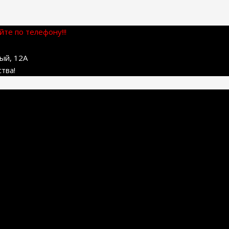
те по телефону!!!
ный, 12А
тва!