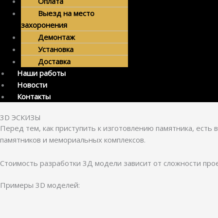
Оплата
Выезд на место
захоронения
Демонтаж
Установка
Доставка
Наши работы
Новости
Контакты
3D ЭСКИЗЫ
Перед тем, как приступить к изготовлению памятника, есть
памятников и мемориальных комплексов.
Стоимость разработки 3Д модели зависит от сложности прое
Примеры 3D моделей: