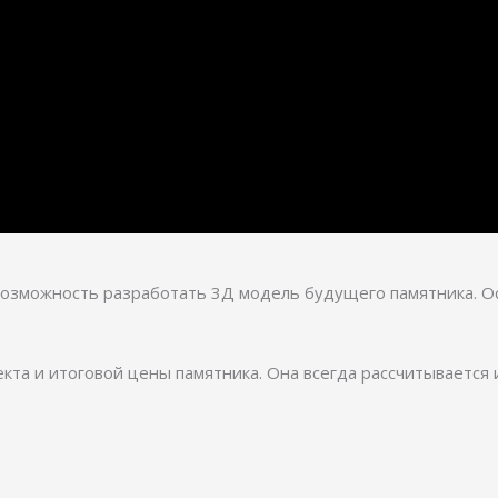
 возможность разработать 3Д модель будущего памятника. О
кта и итоговой цены памятника. Она всегда рассчитывается