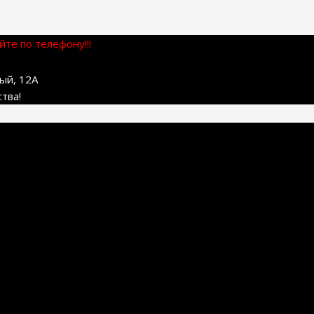
те по телефону!!!
ный, 12А
тва!