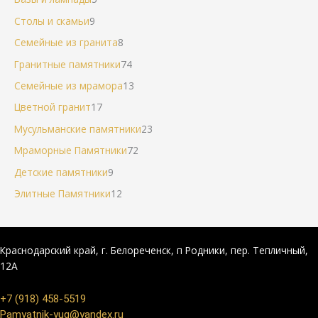
Столы и скамьи
9
Семейные из гранита
8
Гранитные памятники
74
Семейные из мрамора
13
Цветной гранит
17
Мусульманские памятники
23
Мраморные Памятники
72
Детские памятники
9
Элитные Памятники
12
Краснодарский край, г. Белореченск, п Родники, пер. Тепличный,
12А
+7 (918) 458-5519
Pamyatnik-yug@yandex.ru