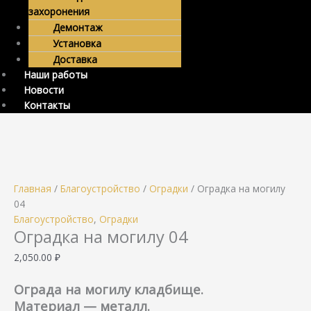
захоронения
Демонтаж
Установка
Доставка
Наши работы
Новости
Контакты
Главная
/
Благоустройство
/
Оградки
/ Оградка на могилу
04
Благоустройство
,
Оградки
Оградка на могилу 04
2,050.00
₽
Ограда на могилу кладбище.
Материал — металл.