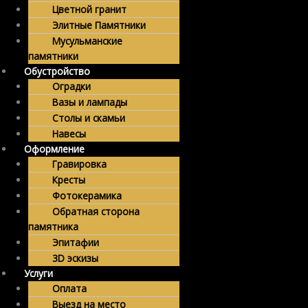
Цветной гранит
Элитные Памятники
Мусульманские
памятники
Обустройство
Оградки
Вазы и лампады
Столы и скамьи
Навесы
Оформление
Гравировка
Кресты
Фотокерамика
Обратная сторона
памятника
Эпитафии
3D эскизы
Услуги
Оплата
Выезд на место